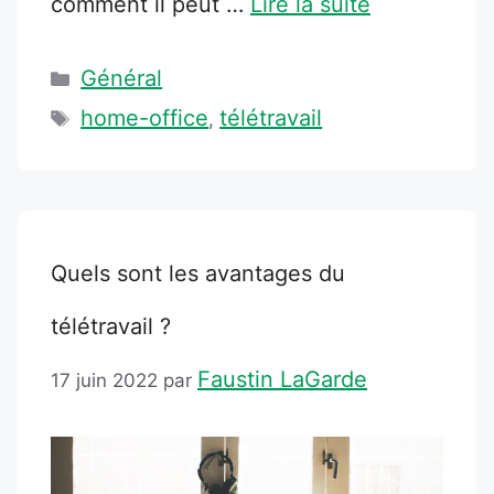
comment il peut …
Lire la suite
Catégories
Général
Étiquettes
home-office
télétravail
,
Quels sont les avantages du
télétravail ?
Faustin LaGarde
17 juin 2022
par