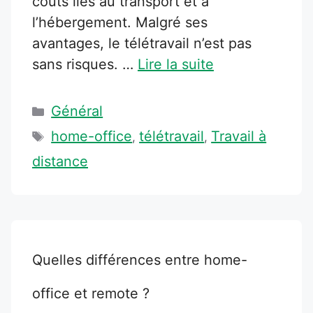
coûts liés au transport et à
l’hébergement. Malgré ses
avantages, le télétravail n’est pas
sans risques. …
Lire la suite
Catégories
Général
Étiquettes
home-office
télétravail
Travail à
,
,
distance
Quelles différences entre home-
office et remote ?