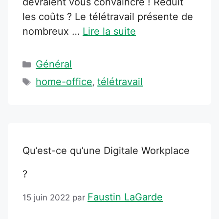
devraient vous convaincre ! Réduit
les coûts ? Le télétravail présente de
nombreux …
Lire la suite
Catégories
Général
Étiquettes
home-office
télétravail
,
Qu’est-ce qu’une Digitale Workplace
?
Faustin LaGarde
15 juin 2022
par