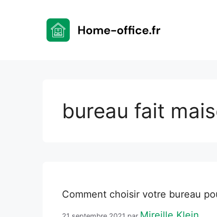
Aller
au
contenu
bureau fait mai
Comment choisir votre bureau pou
Mireille Klein
21 septembre 2021
par