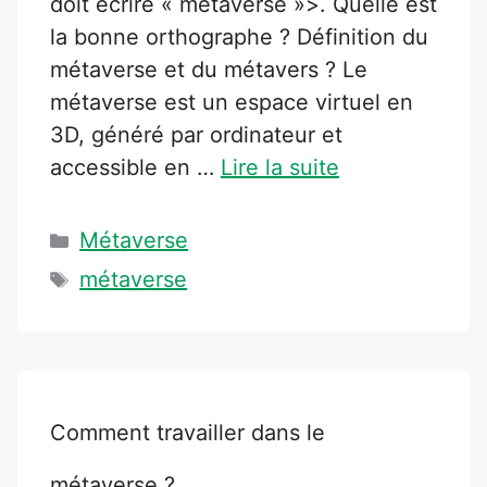
doit écrire « métaverse »>. Quelle est
la bonne orthographe ? Définition du
métaverse et du métavers ? Le
métaverse est un espace virtuel en
3D, généré par ordinateur et
accessible en …
Lire la suite
Catégories
Métaverse
Étiquettes
métaverse
Comment travailler dans le
métaverse ?