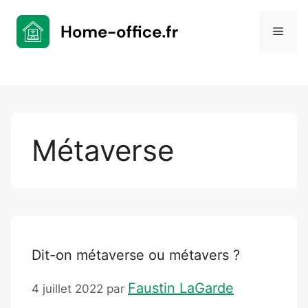
Aller
au
Men
contenu
Métaverse
Dit-on métaverse ou métavers ?
Faustin LaGarde
4 juillet 2022
par